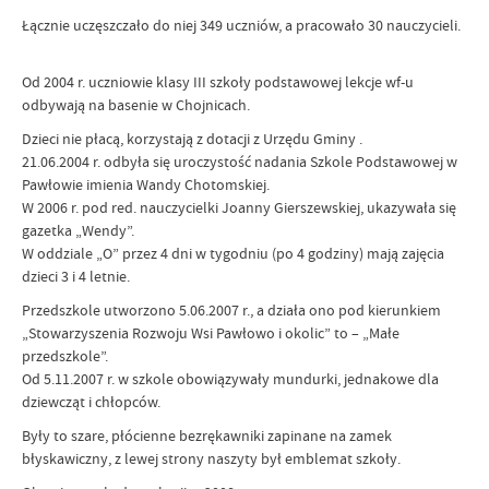
Łącznie uczęszczało do niej 349 uczniów, a pracowało 30 nauczycieli.
Od 2004 r. uczniowie klasy III szkoły podstawowej lekcje wf-u
odbywają na basenie w Chojnicach.
Dzieci nie płacą, korzystają z dotacji z Urzędu Gminy .
21.06.2004 r. odbyła się uroczystość nadania Szkole Podstawowej w
Pawłowie imienia Wandy Chotomskiej.
W 2006 r. pod red. nauczycielki Joanny Gierszewskiej, ukazywała się
gazetka „Wendy”.
W oddziale „O” przez 4 dni w tygodniu (po 4 godziny) mają zajęcia
dzieci 3 i 4 letnie.
Przedszkole utworzono 5.06.2007 r., a działa ono pod kierunkiem
„Stowarzyszenia Rozwoju Wsi Pawłowo i okolic” to – „Małe
przedszkole”.
Od 5.11.2007 r. w szkole obowiązywały mundurki, jednakowe dla
dziewcząt i chłopców.
Były to szare, płócienne bezrękawniki zapinane na zamek
błyskawiczny, z lewej strony naszyty był emblemat szkoły.