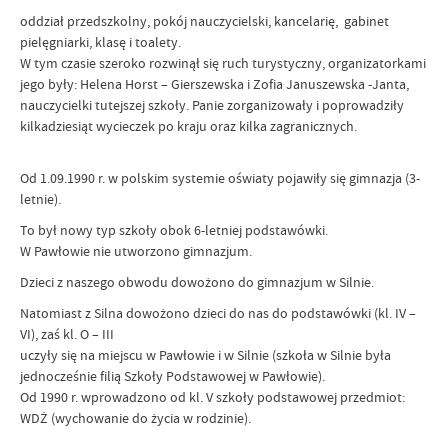
oddział przedszkolny, pokój nauczycielski, kancelarię, gabinet
pielęgniarki, klasę i toalety.
W tym czasie szeroko rozwinął się ruch turystyczny, organizatorkami
jego były: Helena Horst – Gierszewska i Zofia Januszewska -Janta,
nauczycielki tutejszej szkoły. Panie zorganizowały i poprowadziły
kilkadziesiąt wycieczek po kraju oraz kilka zagranicznych.
Od 1.09.1990 r. w polskim systemie oświaty pojawiły się gimnazja (3-
letnie).
To był nowy typ szkoły obok 6-letniej podstawówki.
W Pawłowie nie utworzono gimnazjum.
Dzieci z naszego obwodu dowożono do gimnazjum w Silnie.
Natomiast z Silna dowożono dzieci do nas do podstawówki (kl. IV –
VI), zaś kl. O – III
uczyły się na miejscu w Pawłowie i w Silnie (szkoła w Silnie była
jednocześnie filią Szkoły Podstawowej w Pawłowie).
Od 1990 r. wprowadzono od kl. V szkoły podstawowej przedmiot:
WDŻ (wychowanie do życia w rodzinie).