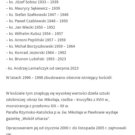
– ks. Józef Sobisz 1933 – 1939
– ks. Maurycy Sękiewicz – 1939
– ks. Stefan Szałkowski 1947 – 1948
– ks. Paweł Czablewski 1948 – 1950
– ks. Jan Wiecki 1950 – 1952
– ks. Wilhelm Kubsz 1954 – 1957
– ks. Antoni Pepliński 1957 – 1959
– ks. Michał Borzyszkowski 1959 – 1964
– ks. Konrad Jeziorski 1964 – 1992
– ks. Brunon Lubiński 1993 - 2023
- ks. Andrzej Lemańczyk od sierpnia 2023
W latach 1996 – 1998 zbudowano obecnie istniejący kościół.
W kościele tym znajdują się wysokiej wartości dzieła sztuki
zdobniczej: obraz św. Mikołaja, rzeźba – krucyfiks z XVIII w.,
monstrancja z przełomu XIX – XX w.
Parafia Rzymsko-Katolicka p.w. św. Mikołaja w Pawłowie wydaje
gazetkę „Wokół ołtarza”.
Opracowaniem jej od stycznia 2000 r. do listopada 2005 r. zajmowali
się: