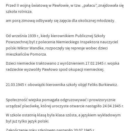
Przed II wojną światową w Pawłowie, w tzw. „pałacu”, znajdowała się
szkoła rolnicza.
am porą zimową odbywały się zajęcia dla okolicznej młodzieży.
Od września 1939 r., kiedy kierownikiem Publicznej Szkoły
Powszechnej był z polecenia Niemieckiego Inspektora nauczyciel
polski Wiktor Wandke, rozpoczęły się represje wobec dzieci
mieszkańców Pomorza.
Dzieci niemieckie traktowano z wyróżnieniem.17.02.1945 r. wojska
radzieckie wyzwoliły Pawłowo spod okupacji niemieckiej.
21.03.1945 r. obowiązki kierownika szkoły objął Feliks Burkiewicz.
Społeczność wiejska pomagała odgruzowywać i prowizorycznie
urządzać placówkę, której uroczyste otwarcie nastąpiło 24.04.1945 r.
W szkole ostatnią klasą była klasa szósta, a językiem wykładowym
był już tylko język polski.
Zakończenie roku szkolnego nastąpiło 20.07.1945 r.