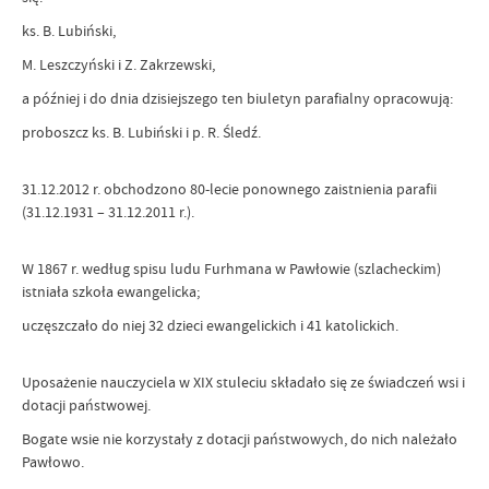
ks. B. Lubiński,
M. Leszczyński i Z. Zakrzewski,
a później i do dnia dzisiejszego ten biuletyn parafialny opracowują:
proboszcz ks. B. Lubiński i p. R. Śledź.
31.12.2012 r. obchodzono 80-lecie ponownego zaistnienia parafii
(31.12.1931 – 31.12.2011 r.).
W 1867 r. według spisu ludu Furhmana w Pawłowie (szlacheckim)
istniała szkoła ewangelicka;
uczęszczało do niej 32 dzieci ewangelickich i 41 katolickich.
Uposażenie nauczyciela w XIX stuleciu składało się ze świadczeń wsi i
dotacji państwowej.
Bogate wsie nie korzystały z dotacji państwowych, do nich należało
Pawłowo.