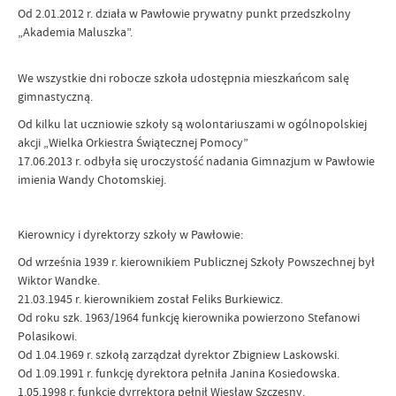
Od 2.01.2012 r. działa w Pawłowie prywatny punkt przedszkolny
„Akademia Maluszka”.
We wszystkie dni robocze szkoła udostępnia mieszkańcom salę
gimnastyczną.
Od kilku lat uczniowie szkoły są wolontariuszami w ogólnopolskiej
akcji „Wielka Orkiestra Świątecznej Pomocy”
17.06.2013 r. odbyła się uroczystość nadania Gimnazjum w Pawłowie
imienia Wandy Chotomskiej.
Kierownicy i dyrektorzy szkoły w Pawłowie:
Od września 1939 r. kierownikiem Publicznej Szkoły Powszechnej był
Wiktor Wandke.
21.03.1945 r. kierownikiem został Feliks Burkiewicz.
Od roku szk. 1963/1964 funkcję kierownika powierzono Stefanowi
Polasikowi.
Od 1.04.1969 r. szkołą zarządzał dyrektor Zbigniew Laskowski.
Od 1.09.1991 r. funkcję dyrektora pełniła Janina Kosiedowska.
1.05.1998 r. funkcję dyrrektora pełnił Wiesław Szczęsny.