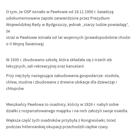
O tym, że OSP istniało w Pawłowie od 18.11.1950 r. świadczą
udokumentowane zapiski zatwierdzone przez Prezydium
Wojewódzkiej Rady w Bydgoszczy, jednak „starzy ludzie powiadają”,
że
straż w Pawłowie istniała od lat wojennych (prawdopodobnie chodzi
o II Wojnę Światową).
W 1935 r. zbudowano szkołę, która składała się z trzech izb
lekcyjnych, sali rekreacyjnej oraz kancelarii.
Przy niej były następujące zabudowania gospodarcze: stodoła,
chlew, studnia i zbudowane z drewna ubikacje dla dziewcząt i
chłopców.
Mieszkańcy Pawłowa to osadnicy, którzy w 1926 r. nabyli sobie
działki z rozparcelowanego majątku i na nich założyli swoje osiedla.
Większa część tych osadników przybyła z Kongresówki, toteż
podczas hitlerowskiej okupacji przechodzili ciężkie czasy.