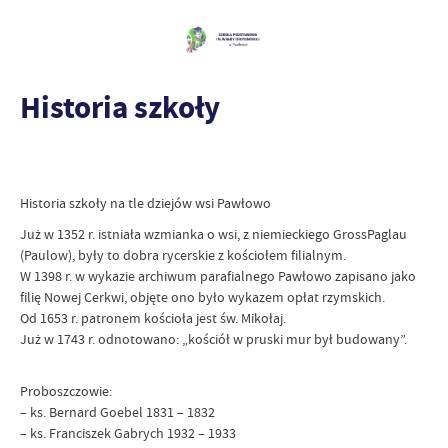
Historia szkoły
Historia szkoły na tle dziejów wsi Pawłowo
Już w 1352 r. istniała wzmianka o wsi, z niemieckiego GrossPaglau
(Paulow), były to dobra rycerskie z kościołem filialnym.
W 1398 r. w wykazie archiwum parafialnego Pawłowo zapisano jako
filię Nowej Cerkwi, objęte ono było wykazem opłat rzymskich.
Od 1653 r. patronem kościoła jest św. Mikołaj.
Już w 1743 r. odnotowano: „kościół w pruski mur był budowany”.
Proboszczowie:
– ks. Bernard Goebel 1831 – 1832
– ks. Franciszek Gabrych 1932 – 1933