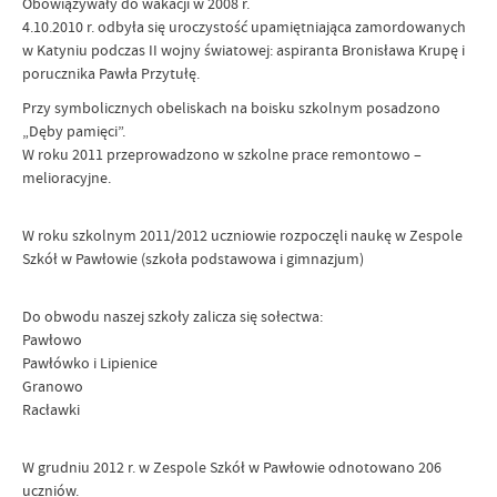
Obowiązywały do wakacji w 2008 r.
4.10.2010 r. odbyła się uroczystość upamiętniająca zamordowanych
w Katyniu podczas II wojny światowej: aspiranta Bronisława Krupę i
porucznika Pawła Przytułę.
Przy symbolicznych obeliskach na boisku szkolnym posadzono
„Dęby pamięci”.
W roku 2011 przeprowadzono w szkolne prace remontowo –
melioracyjne.
W roku szkolnym 2011/2012 uczniowie rozpoczęli naukę w Zespole
Szkół w Pawłowie (szkoła podstawowa i gimnazjum)
Do obwodu naszej szkoły zalicza się sołectwa:
Pawłowo
Pawłówko i Lipienice
Granowo
Racławki
W grudniu 2012 r. w Zespole Szkół w Pawłowie odnotowano 206
uczniów.