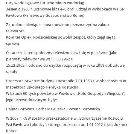
rury wodociągowe i uruchomiono wodociąg.
Jesienią 1960 r. uczniowie klas 4–6 brali udział w wykopkach w PGR
Pawłowo (Państwowe Gospodarstwo Rolne).
Zarobione pieniądze postanowiono przeznaczyć na zakup
telewizora.
Komitet Opieki Rodzicielskiej powołał zespół, który zajął się tą
sprawą.
Ostatecznie ten społeczny telewizor zjawił się w placówce (jako
pierwszy telewizor we wsi) 3.03.1962 r.
15.12.1962 r. oddano do użytku rozpoczętą w roku 1959 dobudowę
szkoły.
Uroczyste otwarcie budynku nastąpiło 7.01.1963 r. w obecności m.in.
Inspektora Szkolnego Henryka Kostucha.
W Latach 60-tych powstało w Pawłowie „Koło Gospodyń Wiejskich”,
jego przewodniczącymi były:
Halina Borowicz, Barbara Gruszka, Bożena Borowicka.
W 2007 r. KGW zostało przekształcone w „Stowarzyszenie Rozwoju
Wsi Pawłowo i okolicy”, którego prezesem od 1.01.2012 r. jest Joanna
Kniter.