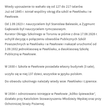
Wtedy uposażenie to wahało się od 127 do 217 talarów.
Już od 1845 r. istniał wspólny okrąg dla szkól w Pawłówku i w
Pawłowie.
Od 1.09.1923 r. nauczycielem był Stanisław Balewski, a Zygmunt
Gajkowski był nauczycielem tymczasowym.
Kurator Okręgu Szkolnego w Toruniu w piśmie z dnia 17.08.1928 r.
uchylił decyzję o połączeniu obwodów Publicznych Szkół
Powszechnych w Pawłówku i w Pawłowie i nakazał uruchomić od
1.09.1932 jednoklasową w Pawłówku, a dwuklasową Szkołę
Publiczną w Pawłowie.
W 1930 r. Szkoła w Pawłowie posiadała własny budynek (3 sale);
uczyło się w niej 137 dzieci, wszystkie w języku polskim.
Do obwodu szkolnego należały wtedy wsie: Pawłówko i Lipienice.
W 1934 r. odnotowano istniejące w Pawłowie „kółko śpiewackie”,
działało przy Katolickim Stowarzyszeniu Młodzieży Męskiej oraz przy
Ochotniczej Straży Pożarnej.