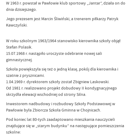
W 1963 r. powstał w Pawłowie klub sportowy „Jantar”, działa on do
dnia dzisiejszego.
Jego prezesem jest Marcin Śliwiński, a trenerem piłkarzy Patryk
Kawczyński.
W roku szkolnym 1963/1964 stanowisko kierownika szkoły objął
Stefan Polasik.
15.07.1968 r. nastąpiło uroczyste odebranie nowej sali
gimnastycznej.
Szkoła powiększyła się też o jedną klasę, pokój dla kierownika i
szatnie z prysznicami.
1.04.1969 r. dyrektorem szkoły został Zbigniew Laskowski.
Od 1981 r. realizowano projekt dobudowy II kondygnacyjnego
skrzydła elewacji wschodniej od strony Silna.
Inwestorem nadbudowy i rozbudowy Szkoły Podstawowej w
Pawłowie była Zbiorcza Szkoła Gminna w Chojnicach.
Pod koniec lat 80-tych zaadaptowano mieszkania nauczycieli
znajdujące się w „starym budynku” na następujące pomieszczenia
szkolne: