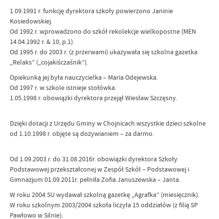
1.09.1991 r. funkcję dyrektora szkoły powierzono Janinie
Kosiedowskiej.
Od 1992 r. wprowadzono do szkół rekolekcje wielkopostne (MEN
14.04.1992 r. & 10, p.1).
Od 1995 r. do 2003 r. (z przerwami) ukazywała się szkolna gazetka
„Relaks” („cojakiśczaśnik”).
Opiekunką jej była nauczycielka – Maria Odejewska.
Od 1997 r. w szkole istnieje stołówka.
1.05.1998 r. obowiązki dyrektora przejął Wiesław Szczęsny.
Dzięki dotacji z Urzędu Gminy w Chojnicach wszystkie dzieci szkolne
od 1.10.1998 r. objęte są dożywianiem – za darmo.
Od 1.09.2003 r. do 31.08.2016r. obowiązki dyrektora Szkoły
Podstawowej przekształconej w Zespół Szkół – Podstawowej i
Gimnazjum 01.09.2011r. pełniła Zofia Januszewska – Janta.
W roku 2004 SU wydawał szkolną gazetkę „Agrafka” (miesięcznik).
W roku szkolnym 2003/2004 szkoła liczyła 15 oddziałów (z filią SP
Pawłowo w Silnie).