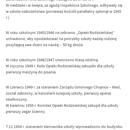
W niedziele i w święta, za zgodą Inspektora Szkolnego, odbywały się
w szkole nabożeństwa (ponieważ kościół parafialny spłonął w 1945
r.).
W roku szkolnym 1945/1946 na zebraniu „Opieki Rodzicielskiej”
uchwalono, aby opodatkować na potrzeby szkoły każdą rodzinę
posyłającą swe dzieci na naukę – 50 kg zboża.
W roku szkolnym 1946/1947 utworzono klasę siódmą.
W styczniu 1949 r. Koło Opieki Rodzicielskiej zakupiło dla szkoły
pierwszą maszynę do pisania.
W czerwcu 1949 r. za staraniem Zarządu Gminnego Chojnice – Wieś,
został założony, w kancelarii tutejszej szkoły, pierwszy aparat
telefoniczny.
W kwietniu 1950 r. Komitet Opieki Rodzicielskiej zakupił dla szkoły
pierwszy zegar ścienny.
7.11.1954 r. staraniem kierownika szkoły wprowadzono do budynku